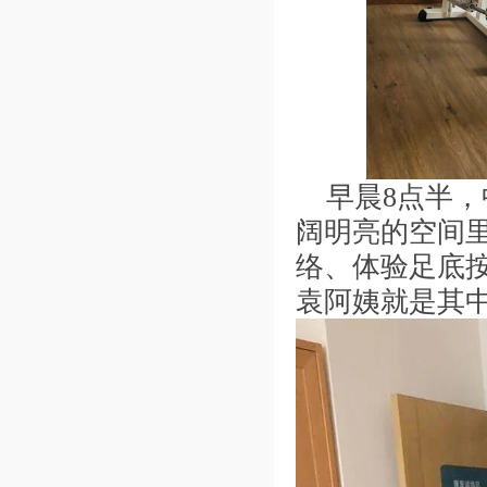
早晨8点半
阔明亮的空间
络、体验足底
袁阿姨就是其